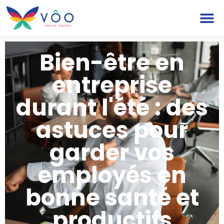
Bien-être en
entreprise
durant l'été : des
astuces pour
garder vos
employés en
bonne santé et
productifs