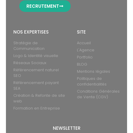
RECRUTEMENT
NOS EXPERTISES
SITE
Stratégie de
Accueil
Communication
L'Agence
Logo & Identité visuelle
Portfolio
Réseaux Sociaux
BLOG
Référencement naturel
Mentions légales
SEO
Politiques de
Référencement payant
confidentialités
SEA
Conditions Générales
Création & Refonte de site
de Vente (CGV)
web
Formation en Entreprise
NEWSLETTER