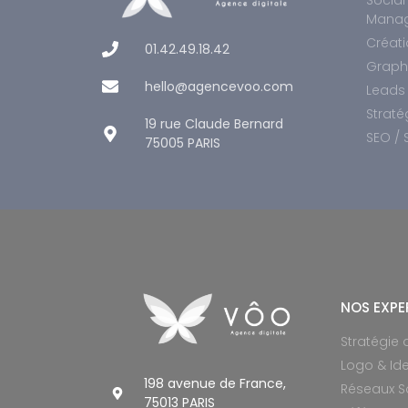
Mana
Créati
01.42.49.18.42
Graphi
hello@agencevoo.com
Leads
Straté
19 rue Claude Bernard
SEO / 
75005 PARIS
© All rights reserved
NOS EXPE
Stratégie
Logo & Ide
198 avenue de France,
Réseaux S
75013 PARIS