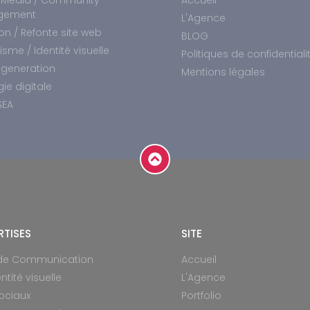
gement
L'Agence
on / Refonte site web
BLOG
sme / Identité visuelle
Politiques de confidentiali
 generation
Mentions légales
gie digitale
SEA
RTISES
SITE
 de Communication
Accueil
ntité visuelle
L'Agence
ociaux
Portfolio