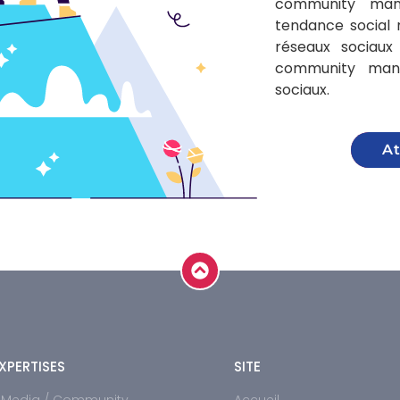
community man
tendance social 
réseaux sociaux
community mana
sociaux.
At
XPERTISES
SITE
l Media / Community
Accueil