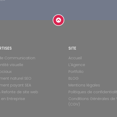
RTISES
SITE
 de Communication
Accueil
ntité visuelle
L'Agence
ociaux
Portfolio
ment naturel SEO
BLOG
ment payant SEA
Mentions légales
 Refonte de site web
Politiques de confidentiali
en Entreprise
Conditions Générales de 
(CGV)