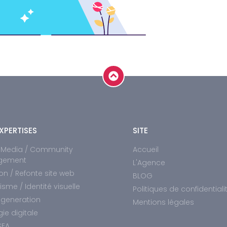
XPERTISES
SITE
l Media / Community
Accueil
gement
L'Agence
on / Refonte site web
BLOG
sme / Identité visuelle
Politiques de confidentiali
 generation
Mentions légales
gie digitale
SEA