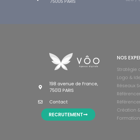
75005 PARIS
© All rights reserved
NOS EXPE
Stratégie
Logo & Ide
198 avenue de France,
Réseaux S
75013 PARIS
Référence
Contact
Référence
Création &
RECRUTEMENT
Formation 