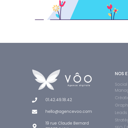
NOS E
Socia
Mana
Créati
01.42.49.18.42
Graphi
hello@agencevoo.com
Leads
Straté
19 rue Claude Bernard
SEO / 